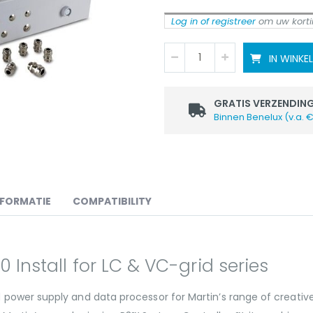
Log in of registreer
om uw kortin
IN WINK
GRATIS VERZENDIN
Binnen Benelux (v.a. 
NFORMATIE
COMPATIBILITY
 Install for LC & VC-grid series
ed power supply and data processor for Martin’s range of creative