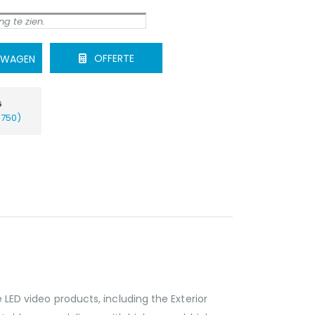
g te zien.
OFFERTE
ELWAGEN
G
€750)
 LED video products, including the Exterior