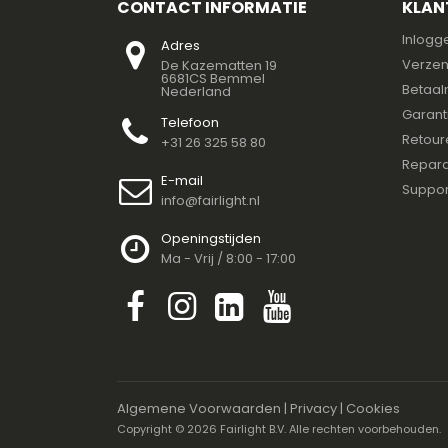
CONTACT INFORMATIE
KLAN
Inlogg
Adres
Verzen
De Kazematten 19
6681CS Bemmel
Betaal
Nederland
Garant
Telefoon
Retour
+31 26 325 58 80
Repara
E-mail
Suppor
info@fairlight.nl
Openingstijden
Ma - Vrij / 8:00 - 17:00
Algemene Voorwaarden
|
Privacy
|
Cookies
Copyright ©
2026 Fairlight B.V. Alle rechten voorbehouden.