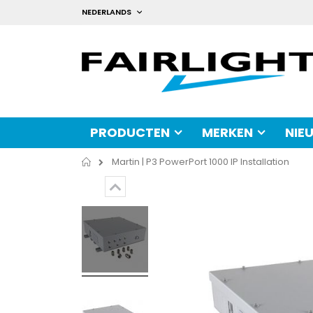
Ga
TAAL
NEDERLANDS
naar
de
inhoud
PRODUCTEN
MERKEN
NIE
Home
Martin | P3 PowerPort 1000 IP Installation
Ga
Ga
naar
naar
het
het
einde
begin
van
van
de
de
afbeeldingen-
afbeeldingen-
gallerij
gallerij