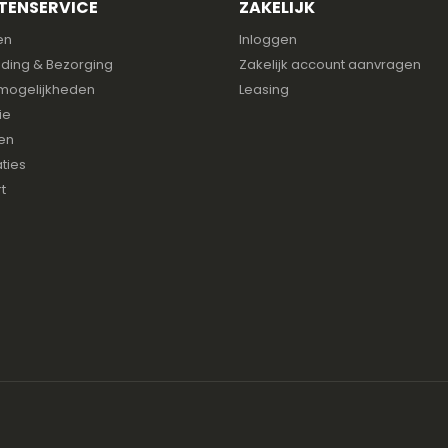
TENSERVICE
ZAKELIJK
en
Inloggen
ding & Bezorging
Zakelijk account aanvragen
mogelijkheden
Leasing
ie
en
ties
t