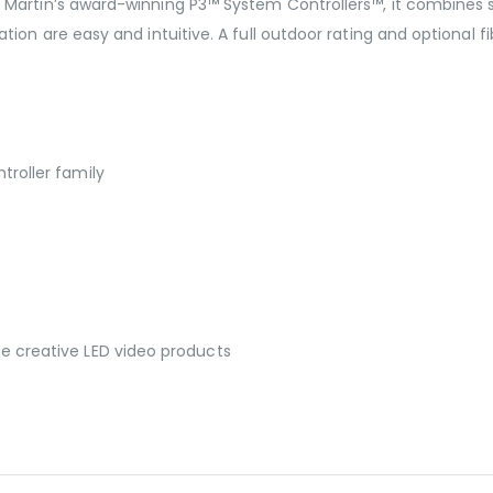
Martin’s award-winning P3™ System Controllers™, it combines s
ion are easy and intuitive. A full outdoor rating and optional 
troller family
e creative LED video products