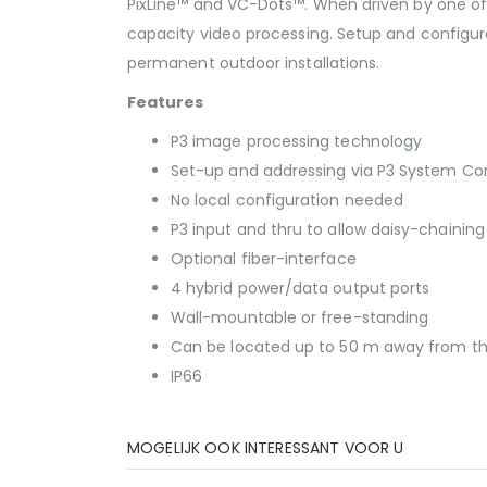
PixLine™ and VC-Dots™. When driven by one of 
capacity video processing. Setup and configurat
permanent outdoor installations.
Features
P3 image processing technology
Set-up and addressing via P3 System Con
No local configuration needed
P3 input and thru to allow daisy-chaining
Optional fiber-interface
4 hybrid power/data output ports
Wall-mountable or free-standing
Can be located up to 50 m away from th
IP66
MOGELIJK OOK INTERESSANT VOOR U