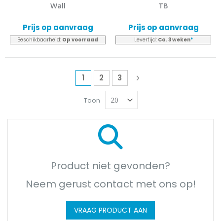
Wall
TB
Prijs op aanvraag
Prijs op aanvraag
Beschikbaarheid:
Op voorraad
Levertijd:
Ca. 3 weken
*
Pagina
U lees momenteel pagina
Pagina
Pagina
Pagina
Volgende
1
2
3
Toon
Product niet gevonden?
Neem gerust contact met ons op!
VRAAG PRODUCT AAN