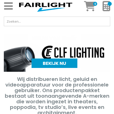
Ga
Mi
artikelen
0
Cart
naar
de
inhoud
BEKIJK NU
Wij distribueren licht, geluid en
videoapparatuur voor de professionele
gebruiker. Ons productenpakket
bestaat uit toonaangevende A-merken
die worden ingezet in theaters,
poppodia, tv studio’s, live events en
architainment.