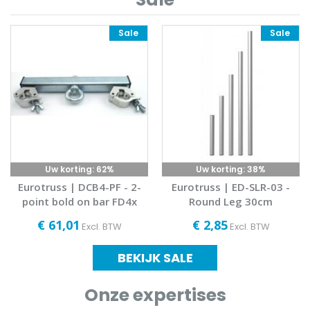
Sale
Sale
Uw korting:
62%
Uw korting:
38%
Eurotruss | DCB4-PF - 2-
Eurotruss | ED-SLR-03 -
point bold on bar FD4x
Round Leg 30cm
hanging
€ 61,01
€ 2,85
Excl. BTW
Excl. BTW
BEKIJK SALE
Onze expertises