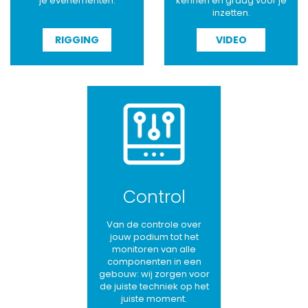
je evenementen.
kennen en graag voor je
inzetten.
RIGGING
VIDEO
Control
Van de controle over
jouw podium tot het
monitoren van alle
componenten in een
gebouw: wij zorgen voor
de juiste techniek op het
juiste moment.