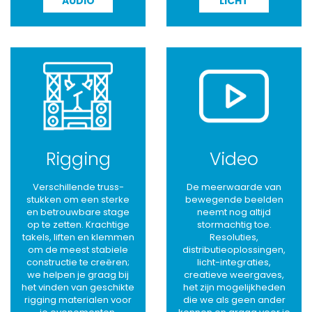
AUDIO
LICHT
Rigging
Video
Verschillende truss-
De meerwaarde van
stukken om een sterke
bewegende beelden
en betrouwbare stage
neemt nog altijd
op te zetten. Krachtige
stormachtig toe.
takels, liften en klemmen
Resoluties,
om de meest stabiele
distributieoplossingen,
constructie te creëren;
licht-integraties,
we helpen je graag bij
creatieve weergaves,
het vinden van geschikte
het zijn mogelijkheden
rigging materialen voor
die we als geen ander