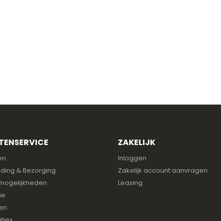
TENSERVICE
ZAKELIJK
en
Inloggen
ding & Bezorging
Zakelijk account aanvragen
mogelijkheden
Leasing
ie
en
ties