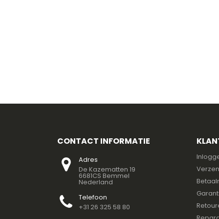
CONTACT INFORMATIE
KLAN
Inlogg
Adres
Verzen
De Kazematten 19
6681CS Bemmel
Betaal
Nederland
Garant
Telefoon
Retour
+31 26 325 58 80
Repara