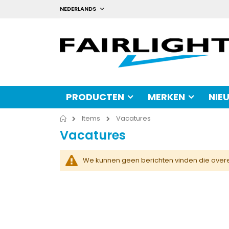
Ga
TAAL
NEDERLANDS
naar
de
inhoud
PRODUCTEN
MERKEN
NIE
Home
Items
Vacatures
Vacatures
We kunnen geen berichten vinden die over