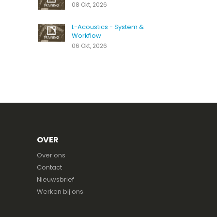
08 Okt, 2026
L-Acoustics - System &
Workflow
06 Okt, 2026
OVER
Over ons
Contact
Nieuwsbrief
Werken bij ons