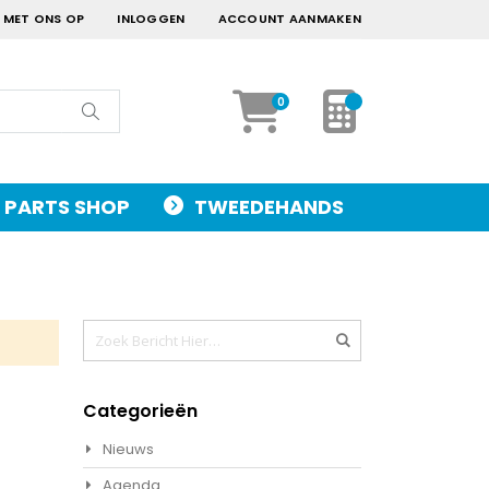
 MET ONS OP
INLOGGEN
ACCOUNT AANMAKEN
Mijn Offerte
artikelen
0
Cart
Zoek
PARTS SHOP
TWEEDEHANDS
Zoek
Zoek
Categorieën
Nieuws
Agenda