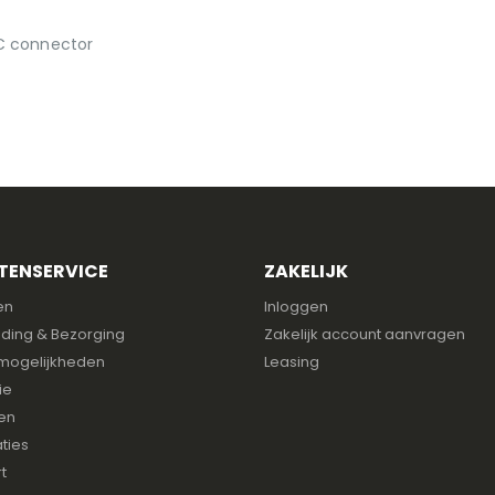
NC connector
TENSERVICE
ZAKELIJK
en
Inloggen
ding & Bezorging
Zakelijk account aanvragen
mogelijkheden
Leasing
ie
en
ties
t