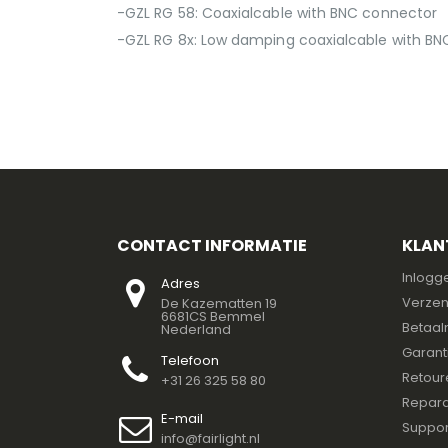
-GZL RG 58: Coaxialcable with BNC connector
-GZL RG 8x: Low damping coaxialcable with B
CONTACT INFORMATIE
KLAN
Inlogg
Adres
Verzen
De Kazematten 19
6681CS Bemmel
Betaal
Nederland
Garant
Telefoon
Retour
+31 26 325 58 80
Repara
E-mail
Suppor
info@fairlight.nl