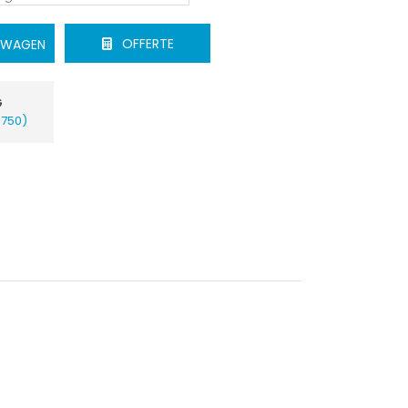
OFFERTE
ELWAGEN
G
€750)