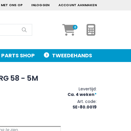
 MET ONS OP
INLOGGEN
ACCOUNT AANMAKEN
Mijn Offerte
artikelen
0
Cart
Zoek
PARTS SHOP
TWEEDEHANDS
 RG 58 - 5M
Levertijd:
Ca. 4 weken
*
Art. code
SE-80.0019
g te zien.