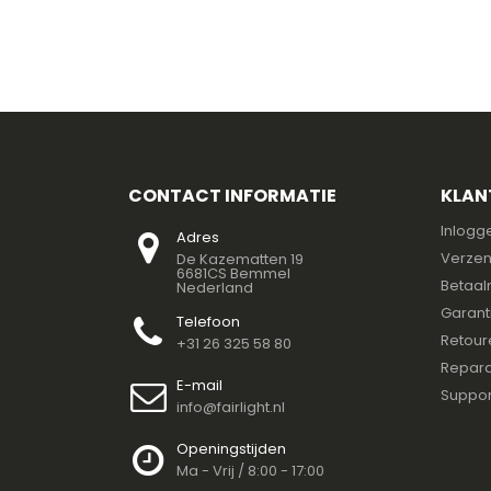
CONTACT INFORMATIE
KLAN
Inlogg
Adres
Verzen
De Kazematten 19
6681CS Bemmel
Betaal
Nederland
Garant
Telefoon
Retour
+31 26 325 58 80
Repara
E-mail
Suppor
info@fairlight.nl
Openingstijden
Ma - Vrij / 8:00 - 17:00