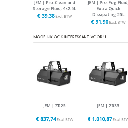
JEM | Pro-Clean and
JEM | Pro-Fog Fluid
Storage Fluid, 4x2.5L
Extra Quick
Dissipating 25L
€ 39,38
Excl. BTW
€ 91,90
Excl. BTW
MOGELIJK OOK INTERESSANT VOOR U
JEM | ZR25
JEM | ZR35
€ 837,74
€ 1.010,87
Excl. BTW
Excl. BT