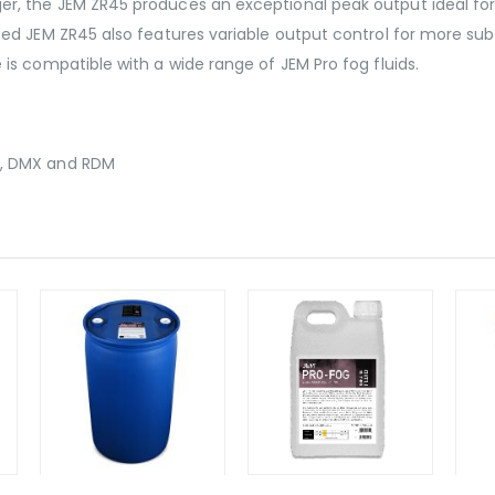
, the JEM ZR45 produces an exceptional peak output ideal for 
d JEM ZR45 also features variable output control for more subtl
s compatible with a wide range of JEM Pro fog fluids.
te, DMX and RDM