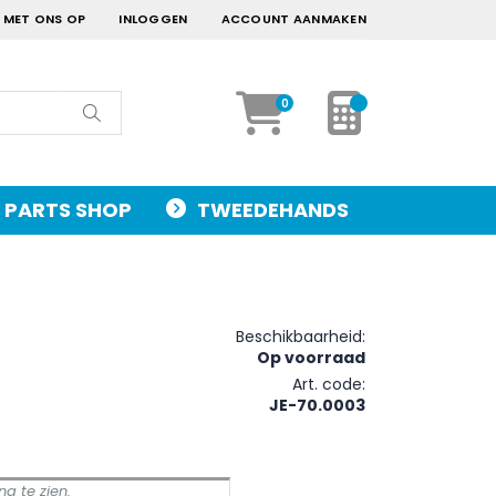
 MET ONS OP
INLOGGEN
ACCOUNT AANMAKEN
Mijn Offerte
artikelen
0
Cart
Zoek
PARTS SHOP
TWEEDEHANDS
Beschikbaarheid:
Op voorraad
Art. code
JE-70.0003
g te zien.