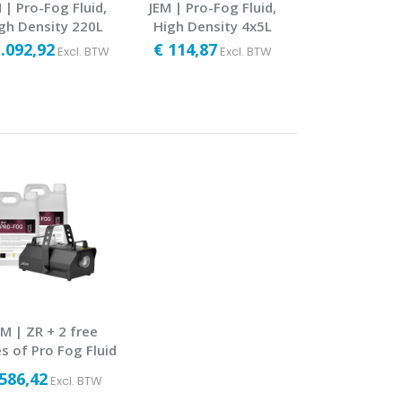
 | Pro-Fog Fluid,
JEM | Pro-Fog Fluid,
JEM | Pro-Fo
gh Density 220L
High Density 4x5L
4x5L
1.092,92
€ 114,87
€ 96,82
Excl. BTW
Excl. BTW
Exc
EM | ZR + 2 free
s of Pro Fog Fluid
 586,42
Excl. BTW