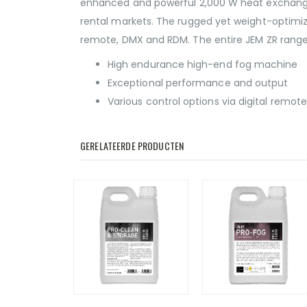
enhanced and powerful 2,000 W heat exchanger
rental markets. The rugged yet weight-optimize
remote, DMX and RDM. The entire JEM ZR range i
High endurance high-end fog machine
Exceptional performance and output
Various control options via digital remo
GERELATEERDE PRODUCTEN