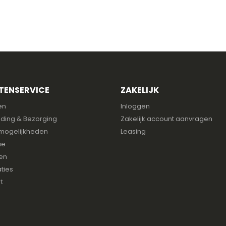
TENSERVICE
ZAKELIJK
en
Inloggen
ding & Bezorging
Zakelijk account aanvragen
mogelijkheden
Leasing
ie
en
ties
t