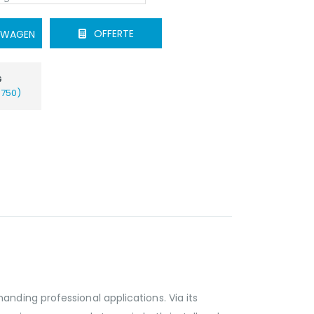
OFFERTE
ELWAGEN
G
€750)
ding professional applications. Via its